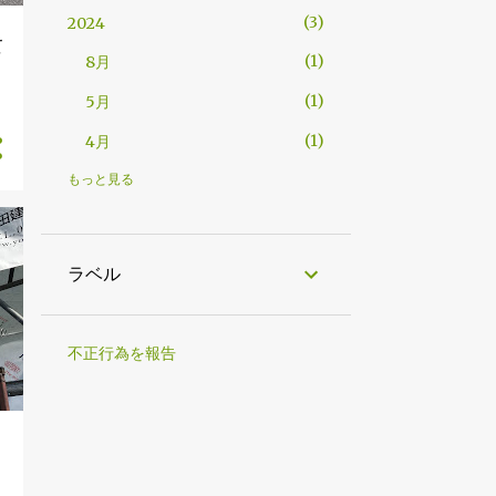
3
2024
て
1
8月
1
5月
1
4月
3
2023
もっと見る
1
6月
1
5月
ラベル
1
4月
16
2022
不正行為を報告
2
12月
1
9月
5
8月