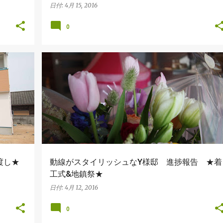
日付:
4月 15, 2016
0
動線がスタイリッシュなY様邸
渡し★
動線がスタイリッシュなY様邸 進捗報告 ★着
工式&地鎮祭★
日付:
4月 12, 2016
0