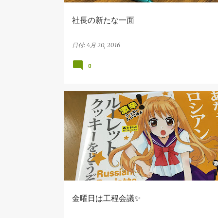
社長の新たな一面
日付:
4月 20, 2016
0
吉田建設の出来事
大工さん
金曜日は工程会議✨