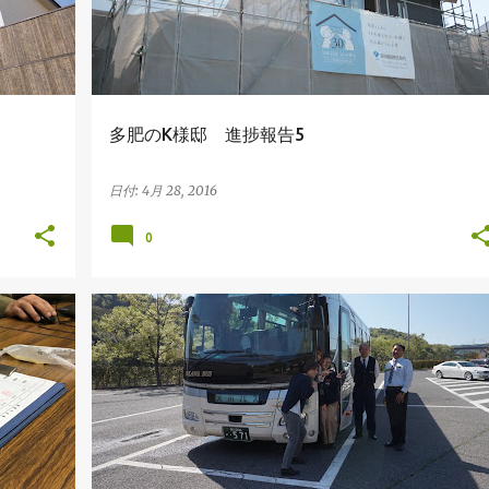
多肥のK様邸 進捗報告5
日付:
4月 28, 2016
0
その他
吉田建設の出来事
吉田建設ファミリーズクラブ