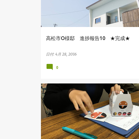
高松市O様邸 進捗報告10 ★完成★
日付:
4月 28, 2016
0
吉田建設の出来事