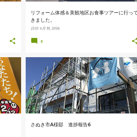
リフォーム体感＆美観地区お食事ツアーに行っ
きました。
日付:
4月 19, 2016
0
さぬき市A様邸
さぬき市A様邸 進捗報告6