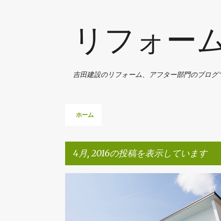
リフォー
吉田建設のリフォーム、アフター部門のブログ
ホーム
4月, 2016の投稿を表示しています
投
高松市K様邸
高松市O様邸
稿