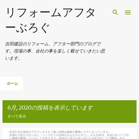
スキップしてメイン コンテンツに移動
リフォームアフタ
ーぶろぐ
吉田建設のリフォーム、アフター部門のブログで
す。現場の事、会社の事を楽しく載せていきたい思
います。
ホーム
6月, 2020の投稿を表示しています
すべて表示
投