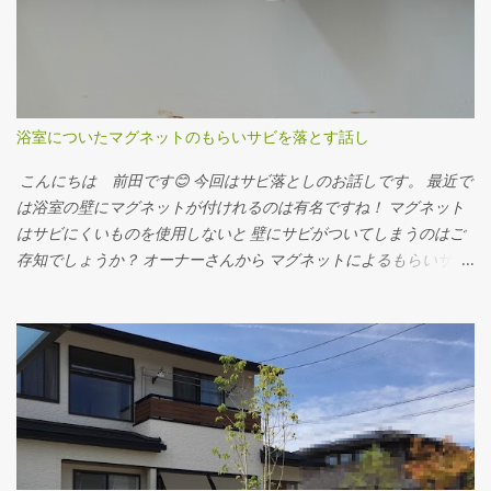
浴室についたマグネットのもらいサビを落とす話し
こんにちは 前田です😊 今回はサビ落としのお話しです。 最近で
は浴室の壁にマグネットが付けれるのは有名ですね！ マグネット
はサビにくいものを使用しないと 壁にサビがついてしまうのはご
存知でしょうか？ オーナーさんから マグネットによるもらいサ
ビ、 どうにか落とせませんか？と 相談していただきました。 after
使ったのはコチラ↓ ハイドロハイター 200円くらいで購入できま
す。 50℃くらいの熱湯をサビがついてしまった壁にかけて温めま
す。 ハイドロハイターも50℃の熱湯で溶かします。 少しドロッと
するくらいの粘度にすると壁にとどまってくれます。 30分くらい
置いてスポンジでこするときれいにとれます。 （壁が傷む可能性
があります。目立たない所でお試しいただいてから使用くださ
い。） ぜひお試しください😊 ※浴室にはさびにくいマグネットを