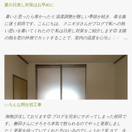
ご使用下さい※
夏の日差し対策はお早めに
暑いと思ったら寒かったり 温度調整が難しい季節が続き、着る服
に迷う前田です。こんにちは。 クニギダさんがブログで私への熱
い思いを書いてくれたので 私は日差し対策をご紹介します😊 太陽
の熱を窓の外側でカットすることで、室内の温度を心地よくキー
プ。 冷房費をグッ～と軽減でき、室内熱中症対策にも効果的で
す。 ウッドデッキに固定したりフェンスに固定出来るようにとり
つけました。 まっすぐおろして窓枠に固定 斜めにおろしてタイル
に固定 こちらはオーニング オーニングは色が豊富で勾配が付けれ
たり 日よけ下のスペースが有効利用できるメリットがあります。
夏の日差し対策は早めに(^^)
いろんな間仕切工事
御無沙汰しております😊 ブログを完全にサボってしまった前田で
す。 槲田さんにそろそろ本気で怒られるのでやっと更新しまし
た！ 更新を待っていてくれた方はいるのでしょうか？笑 さて、今