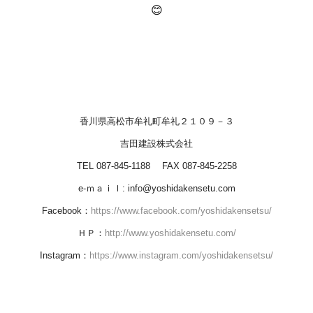
😊
香川県高松市牟礼町牟礼２１０９－３
吉田建設株式会社
TEL 087-845-1188 FAX 087-845-2258
e-ｍａｉｌ: info@yoshidakensetu.com
Facebook：
https://www.facebook.com/yoshidakensetsu/
ＨＰ：
http://www.yoshidakensetu.com/
Instagram：
https://www.instagram.com/yoshidakensetsu/