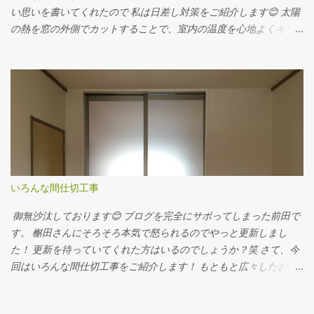
い思いを書いてくれたので 私は日差し対策をご紹介します😊 太陽
の熱を窓の外側でカットすることで、室内の温度を心地よくキー
プ。 冷房費をグッ～と軽減でき、室内熱中症対策にも効果的で
す。 ウッドデッキに固定したりフェンスに固定出来るようにとり
つけました。 まっすぐおろして窓枠に固定 斜めにおろしてタイル
に固定 こちらはオーニング オーニングは色が豊富で勾配が付けれ
たり 日よけ下のスペースが有効利用できるメリットがあります。
夏の日差し対策は早めに(^^)
いろんな間仕切工事
御無沙汰しております😊 ブログを完全にサボってしまった前田で
す。 槲田さんにそろそろ本気で怒られるのでやっと更新しまし
た！ 更新を待っていてくれた方はいるのでしょうか？笑 さて、今
回はいろんな間仕切工事をご紹介します！ もともと広々したお部
屋を、袖壁と建具で間仕切 猫さんがいらっしゃるお家で、クロス
がボロボロになっていたので 天井・壁・床もやりかえました。 ね