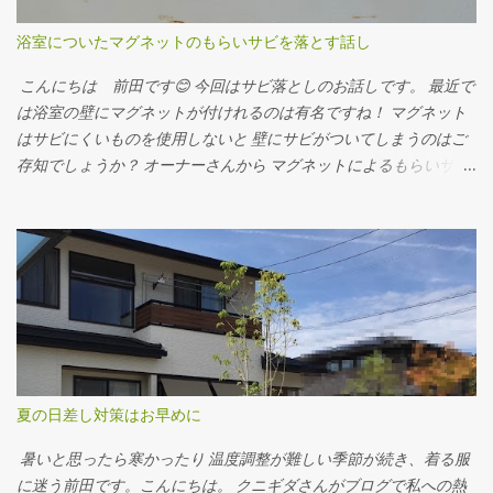
浴室についたマグネットのもらいサビを落とす話し
こんにちは 前田です😊 今回はサビ落としのお話しです。 最近で
は浴室の壁にマグネットが付けれるのは有名ですね！ マグネット
はサビにくいものを使用しないと 壁にサビがついてしまうのはご
存知でしょうか？ オーナーさんから マグネットによるもらいサ
ビ、 どうにか落とせませんか？と 相談していただきました。 after
使ったのはコチラ↓ ハイドロハイター 200円くらいで購入できま
す。 50℃くらいの熱湯をサビがついてしまった壁にかけて温めま
す。 ハイドロハイターも50℃の熱湯で溶かします。 少しドロッと
するくらいの粘度にすると壁にとどまってくれます。 30分くらい
置いてスポンジでこするときれいにとれます。 （壁が傷む可能性
があります。目立たない所でお試しいただいてから使用くださ
い。） ぜひお試しください😊 ※浴室にはさびにくいマグネットを
ご使用下さい※
夏の日差し対策はお早めに
暑いと思ったら寒かったり 温度調整が難しい季節が続き、着る服
に迷う前田です。こんにちは。 クニギダさんがブログで私への熱