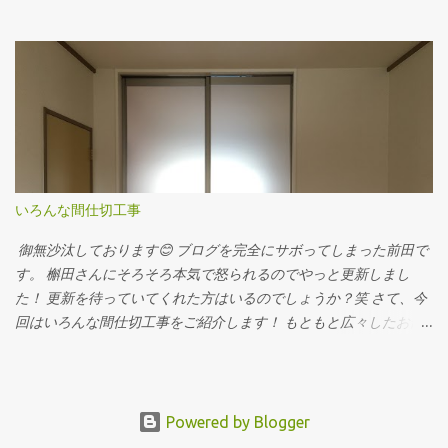
プ。 冷房費をグッ～と軽減でき、室内熱中症対策にも効果的で
す。 ウッドデッキに固定したりフェンスに固定出来るようにとり
つけました。 まっすぐおろして窓枠に固定 斜めにおろしてタイル
に固定 こちらはオーニング オーニングは色が豊富で勾配が付けれ
たり 日よけ下のスペースが有効利用できるメリットがあります。
夏の日差し対策は早めに(^^)
いろんな間仕切工事
御無沙汰しております😊 ブログを完全にサボってしまった前田で
す。 槲田さんにそろそろ本気で怒られるのでやっと更新しまし
た！ 更新を待っていてくれた方はいるのでしょうか？笑 さて、今
回はいろんな間仕切工事をご紹介します！ もともと広々したお部
屋を、袖壁と建具で間仕切 猫さんがいらっしゃるお家で、クロス
がボロボロになっていたので 天井・壁・床もやりかえました。 ね
こさんの攻撃に耐えれるように塩ビタイルを腰の位置まではりま
した。 半透明な建具を入れて圧迫感をなくしました。 こちらは↑
Powered by Blogger
南海プライウッドの可動間仕切 新築時に購入していたもので、子