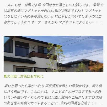
こんにちは 前田です😊 今回はサビ落としのお話しです。 最近で
は浴室の壁にマグネットが付けれるのは有名ですね！ マグネット
はサビにくいものを使用しないと 壁にサビがついてしまうのはご
存知でしょうか？ オーナーさんから マグネットによるもらいサ
ビ、 どうにか落とせませんか？と 相談していただきました。 after
使ったのはコチラ↓ ハイドロハイター 200円くらいで購入できま
す。 50℃くらいの熱湯をサビがついてしまった壁にかけて温めま
す。 ハイドロハイターも50℃の熱湯で溶かします。 少しドロッと
するくらいの粘度にすると壁にとどまってくれます。 30分くらい
置いてスポンジでこするときれいにとれます。 （壁が傷む可能性
があります。目立たない所でお試しいただいてから使用くださ
い。） ぜひお試しください😊 ※浴室にはさびにくいマグネットを
ご使用下さい※
夏の日差し対策はお早めに
暑いと思ったら寒かったり 温度調整が難しい季節が続き、着る服
に迷う前田です。こんにちは。 クニギダさんがブログで私への熱
い思いを書いてくれたので 私は日差し対策をご紹介します😊 太陽
の熱を窓の外側でカットすることで、室内の温度を心地よくキー