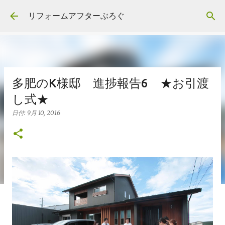
スキップしてメイン コンテンツに移動
リフォームアフターぶろぐ
多肥のK様邸 進捗報告6 ★お引渡
し式★
日付:
9月 10, 2016